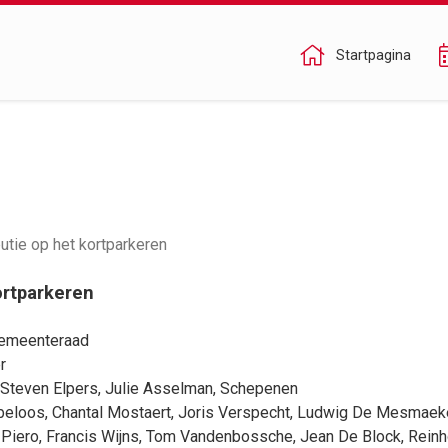
Startpagina
utie op het kortparkeren
ortparkeren
 gemeenteraad
r
Steven Elpers
,
Julie Asselman
, Schepenen
beloos
,
Chantal Mostaert
,
Joris Verspecht
,
Ludwig De Mesmaek
 Piero
,
Francis Wijns
,
Tom Vandenbossche
,
Jean De Block
,
Reinh