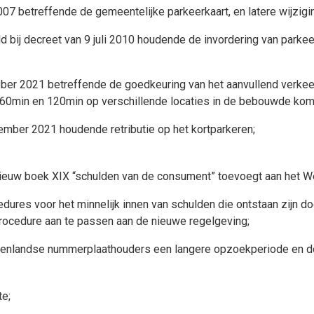
2007 betreffende de gemeentelijke parkeerkaart, en latere wijzigi
 bij decreet van 9 juli 2010 houdende de invordering van parkee
ober 2021 betreffende de goedkeuring van het aanvullend verk
 60min en 120min op verschillende locaties in de bebouwde kom
mber 2021 houdende retributie op het kortparkeren;
ieuw boek XIX “schulden van de consument” toevoegt aan het 
ures voor het minnelijk innen van schulden die ontstaan zijn d
procedure aan te passen aan de nieuwe regelgeving;
tenlandse nummerplaathouders een langere opzoekperiode en doo
te;