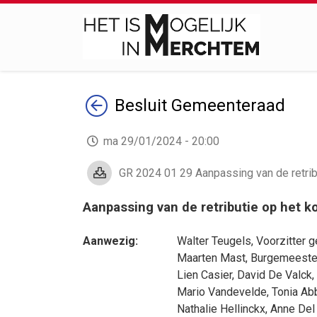
Terug
Besluit
Gemeenteraad
ma 29/01/2024 - 20:00
GR 2024 01 29 Aanpassing van de retrib
Aanpassing van de retributie op het k
Aanwezig:
Walter Teugels
, Voorzitter
Maarten Mast
, Burgemeeste
Lien Casier
,
David De Valck
,
Mario Vandevelde
,
Tonia Ab
Nathalie Hellinckx
,
Anne Del