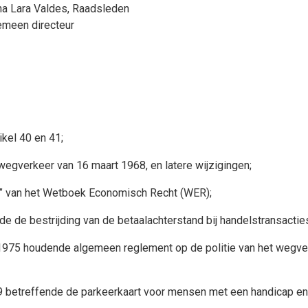
na Lara Valdes
, Raadsleden
emeen directeur
ikel 40 en 41;
wegverkeer van 16 maart 1968, en latere wijzigingen;
” van het Wetboek Economisch Recht (WER);
de bestrijding van de betaalachterstand bij handelstransacties en
r 1975 houdende algemeen reglement op de politie van het wegv
99 betreffende de parkeerkaart voor mensen met een handicap en 