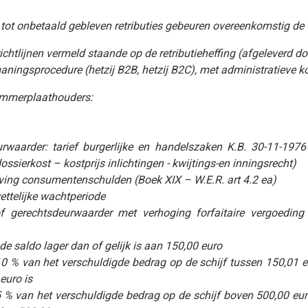
ot onbetaald gebleven retributies gebeuren overeenkomstig de w
 richtlijnen vermeld staande op de retributieheffing (afgeleverd 
aningsprocedure (hetzij B2B, hetzij B2C), met administratieve k
ummerplaathouders:
waarder: tarief burgerlijke en handelszaken K.B. 30-11-1976
ossierkost – kostprijs inlichtingen - kwijtings-en inningsrecht)
ing consumentenschulden (Boek XIX – W.E.R. art 4.2 ea)
wettelijke wachtperiode
f gerechtsdeurwaarder met verhoging forfaitaire vergoeding 
de saldo lager dan of gelijk is aan 150,00 euro
0 % van het verschuldigde bedrag op de schijf tussen 150,01 e
euro is
 % van het verschuldigde bedrag op de schijf boven 500,00 e