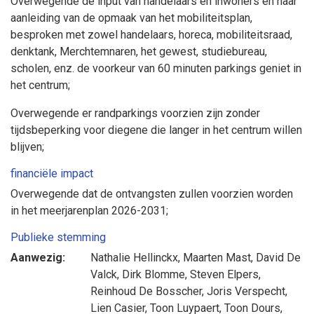
Overwegende de input van handelaars en inwoners en naar
aanleiding van de opmaak van het mobiliteitsplan,
besproken met zowel handelaars, horeca, mobiliteitsraad,
denktank, Merchtemnaren, het gewest, studiebureau,
scholen, enz. de voorkeur van 60 minuten parkings geniet in
het centrum;
Overwegende er randparkings voorzien zijn zonder
tijdsbeperking voor diegene die langer in het centrum willen
blijven;
financiële impact
Overwegende dat de ontvangsten zullen voorzien worden
in het meerjarenplan 2026-2031;
Publieke stemming
Aanwezig:
Nathalie Hellinckx
,
Maarten Mast
,
David De
Valck
,
Dirk Blomme
,
Steven Elpers
,
Reinhoud De Bosscher
,
Joris Verspecht
,
Lien Casier
,
Toon Luypaert
,
Toon Dours
,