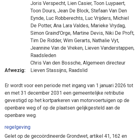
Joris Verspecht
,
Lien Casier
,
Toon Luypaert
,
Toon Dours
,
Jean De Block
,
Stefaan Van Den
Eynde
,
Luc Robberechts
,
Luc Vrijders
,
Michiel
De Potter
,
Ana Lara Valdes
,
Marieke Vrydag
,
Simon Graind'Orge
,
Martine Devis
,
Niki De Proft
,
Tim De Ridder
,
Wim Gerarts
,
Nathalie Vyt
,
Jeannine Van de Vreken
,
Lieven Vanderstappen
,
Raadsleden
Chris Van den Bossche
, Algemeen directeur
Afwezig:
Lieven Stassijns
, Raadslid
Er wordt voor een periode met ingang van 1 januari 2026 tot
en met 31 december 2031 een gemeentelijke retributie
gevestigd op het kortparkeren van motorvoertuigen op de
openbare weg of op de plaatsen gelijkgesteld aan de
openbare weg.
regelgeving
Gelet op de gecoördineerde Grondwet, artikel 41, 162 en