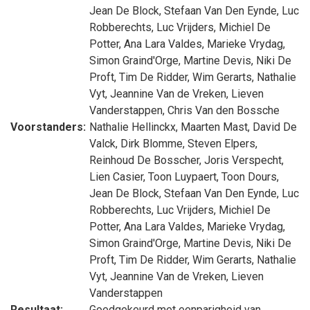
Jean De Block
,
Stefaan Van Den Eynde
,
Luc
Robberechts
,
Luc Vrijders
,
Michiel De
Potter
,
Ana Lara Valdes
,
Marieke Vrydag
,
Simon Graind'Orge
,
Martine Devis
,
Niki De
Proft
,
Tim De Ridder
,
Wim Gerarts
,
Nathalie
Vyt
,
Jeannine Van de Vreken
,
Lieven
Vanderstappen
,
Chris Van den Bossche
Voorstanders:
Nathalie Hellinckx
,
Maarten Mast
,
David De
Valck
,
Dirk Blomme
,
Steven Elpers
,
Reinhoud De Bosscher
,
Joris Verspecht
,
Lien Casier
,
Toon Luypaert
,
Toon Dours
,
Jean De Block
,
Stefaan Van Den Eynde
,
Luc
Robberechts
,
Luc Vrijders
,
Michiel De
Potter
,
Ana Lara Valdes
,
Marieke Vrydag
,
Simon Graind'Orge
,
Martine Devis
,
Niki De
Proft
,
Tim De Ridder
,
Wim Gerarts
,
Nathalie
Vyt
,
Jeannine Van de Vreken
,
Lieven
Vanderstappen
Resultaat:
Goedgekeurd met eenparigheid van